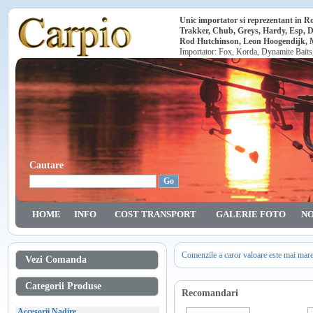
Unic importator si reprezentant in 
Trakker, Chub, Greys, Hardy, Esp, 
Rod Hutchinson, Leon Hoogendijk, Ma
Importator: Fox, Korda, Dynamite Baits
Cautare
HOME
INFO
COST TRANSPORT
GALERIE FOTO
NO
Comenzile a caror valoare este mai mar
Vezi Comanda
Categorii Produse
Recomandari
Accesorii Nadire