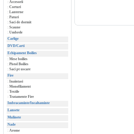
:
Accesorii
:
Corturi
:
Lanterne
:
Paturi
:
Saci de dormit
:
Scaune
:
Umbrele
Carlige
DVD/Carti
Echipament Boilies
:
Mese boilies
:
Pistol Boilies
:
Saci pt uscare
Fire
:
Inaintasi
:
Monofilament
:
Textile
:
Tratamente Fire
Imbracaminte/Incaltaminte
Lansete
Mulinete
Nade
:
Arome