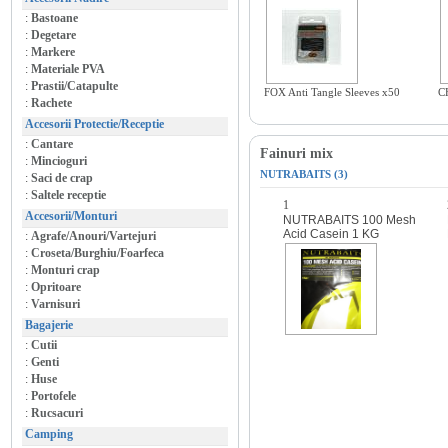
:
Bastoane
:
Degetare
:
Markere
:
Materiale PVA
:
Prastii/Catapulte
FOX Anti Tangle Sleeves x50
C
:
Rachete
Accesorii Protectie/Receptie
:
Cantare
Fainuri mix
:
Mincioguri
NUTRABAITS (3)
:
Saci de crap
:
Saltele receptie
1
Accesorii/Monturi
NUTRABAITS 100 Mesh
Acid Casein 1 KG
:
Agrafe/Anouri/Vartejuri
:
Croseta/Burghiu/Foarfeca
:
Monturi crap
:
Opritoare
:
Varnisuri
Bagajerie
:
Cutii
:
Genti
:
Huse
:
Portofele
:
Rucsacuri
Camping