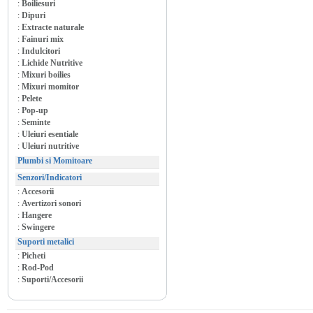
:
Boiliesuri
:
Dipuri
:
Extracte naturale
:
Fainuri mix
:
Indulcitori
:
Lichide Nutritive
:
Mixuri boilies
:
Mixuri momitor
:
Pelete
:
Pop-up
:
Seminte
:
Uleiuri esentiale
:
Uleiuri nutritive
Plumbi si Momitoare
Senzori/Indicatori
:
Accesorii
:
Avertizori sonori
:
Hangere
:
Swingere
Suporti metalici
:
Picheti
:
Rod-Pod
:
Suporti/Accesorii