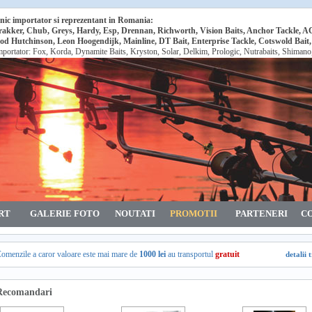
nic importator si reprezentant in Romania:
rakker, Chub, Greys, Hardy, Esp, Drennan, Richworth, Vision Baits, Anchor Tackle, 
od Hutchinson, Leon Hoogendijk, Mainline, DT Bait, Enterprise Tackle, Cotswold Bait
mportator: Fox, Korda, Dynamite Baits, Kryston, Solar, Delkim, Prologic, Nutrabaits, Shiman
RT
GALERIE FOTO
NOUTATI
PROMOTII
PARTENERI
C
omenzile a caror valoare este mai mare de
1000 lei
au transportul
gratuit
detalii 
Recomandari