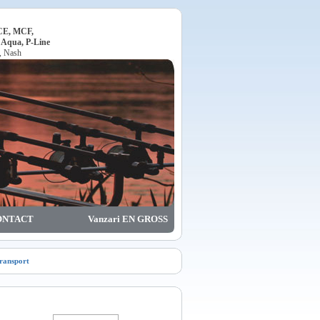
ACE, MCF,
, Aqua, P-Line
o, Nash
ONTACT
Vanzari EN GROSS
transport