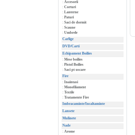
:
Accesorii
:
Corturi
:
Lanterne
:
Paturi
:
Saci de dormit
:
Scaune
:
Umbrele
Carlige
DVD/Carti
Echipament Boilies
:
Mese boilies
:
Pistol Boilies
:
Saci pt uscare
Fire
:
Inaintasi
:
Monofilament
:
Textile
:
Tratamente Fire
Imbracaminte/Incaltaminte
Lansete
Mulinete
Nade
:
Arome