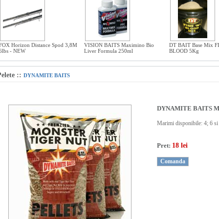
FOX Horizon Distance Spod 3,8M
VISION BAITS Maximino Bio
DT BAIT Base Mix F
6lbs - NEW
Liver Formula 250ml
BLOOD 5Kg
elete
::
DYNAMITE BAITS
DYNAMITE BAITS Mons
Marimi disponibile: 4; 6 s
Pret:
18 lei