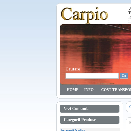
U
T
R
I
Cautare
HOME
INFO
COST TRANSPO
C
Vezi Comanda
Categorii Produse
Accesorii Nadire