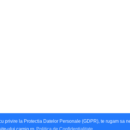
privire la Protectia Datelor Personale (GDPR), te rugam sa ne da
site-ului carpio.ro
Politica de Confidentialitate