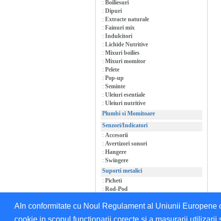
:
Boiliesuri
:
Dipuri
:
Extracte naturale
:
Fainuri mix
:
Indulcitori
:
Lichide Nutritive
:
Mixuri boilies
:
Mixuri momitor
:
Pelete
:
Pop-up
:
Seminte
:
Uleiuri esentiale
:
Uleiuri nutritive
Plumbi si Momitoare
Senzori/Indicatori
:
Accesorii
:
Avertizori sonori
:
Hangere
:
Swingere
Suporti metalici
:
Picheti
:
Rod-Pod
:
Suporti/Accesorii
AIn conformitate cu Noul Regulament al Uniunii Europene cu 
cookie in scopul functionarii corecte si a masurarii utilizarii 