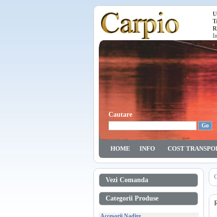
U
T
R
I
Cautare
HOME
INFO
COST TRANSPO
C
Vezi Comanda
Categorii Produse
Accesorii Nadire