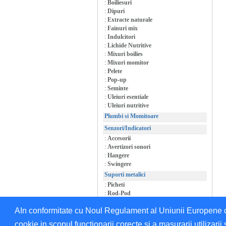
:
Boiliesuri
:
Dipuri
:
Extracte naturale
:
Fainuri mix
:
Indulcitori
:
Lichide Nutritive
:
Mixuri boilies
:
Mixuri momitor
:
Pelete
:
Pop-up
:
Seminte
:
Uleiuri esentiale
:
Uleiuri nutritive
Plumbi si Momitoare
Senzori/Indicatori
:
Accesorii
:
Avertizori sonori
:
Hangere
:
Swingere
Suporti metalici
:
Picheti
:
Rod-Pod
:
Suporti/Accesorii
AIn conformitate cu Noul Regulament al Uniunii Europene cu 
cookie in scopul functionarii corecte si a masurarii utilizarii 