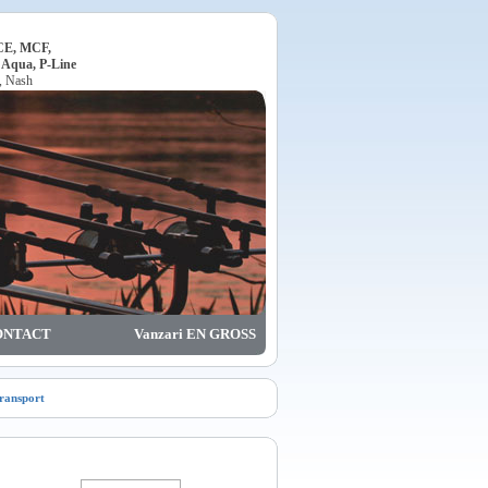
ACE, MCF,
, Aqua, P-Line
o, Nash
ONTACT
Vanzari EN GROSS
transport