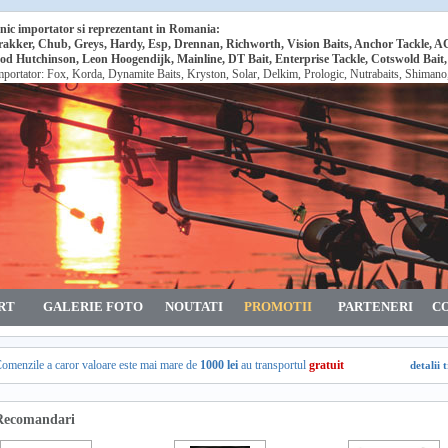
nic importator si reprezentant in Romania:
rakker, Chub, Greys, Hardy, Esp, Drennan, Richworth, Vision Baits, Anchor Tackle, 
od Hutchinson, Leon Hoogendijk, Mainline, DT Bait, Enterprise Tackle, Cotswold Bait
mportator: Fox, Korda, Dynamite Baits, Kryston, Solar, Delkim, Prologic, Nutrabaits, Shiman
RT
GALERIE FOTO
NOUTATI
PROMOTII
PARTENERI
C
omenzile a caror valoare este mai mare de
1000 lei
au transportul
gratuit
detalii 
Recomandari