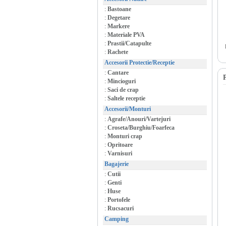
:
Bastoane
:
Degetare
:
Markere
:
Materiale PVA
:
Prastii/Catapulte
:
Rachete
Accesorii Protectie/Receptie
:
Cantare
P
:
Mincioguri
:
Saci de crap
:
Saltele receptie
Accesorii/Monturi
:
Agrafe/Anouri/Vartejuri
:
Croseta/Burghiu/Foarfeca
:
Monturi crap
:
Opritoare
:
Varnisuri
Bagajerie
:
Cutii
:
Genti
:
Huse
:
Portofele
:
Rucsacuri
Camping