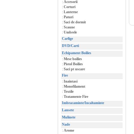
:
Accesorii
:
Corturi
:
Lanterne
:
Paturi
:
Saci de dormit
:
Scaune
:
Umbrele
Carlige
DVD/Carti
Echipament Boilies
:
Mese boilies
:
Pistol Boilies
:
Saci pt uscare
Fire
:
Inaintasi
:
Monofilament
:
Textile
:
Tratamente Fire
Imbracaminte/Incaltaminte
Lansete
Mulinete
Nade
:
Arome