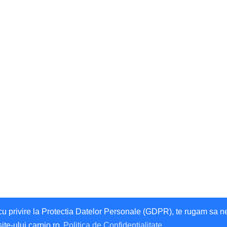
privire la Protectia Datelor Personale (GDPR), te rugam sa ne da
site-ului carpio.ro
Politica de Confidentialitate