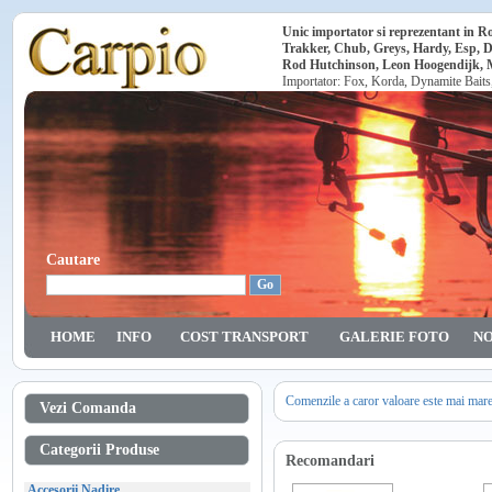
Unic importator si reprezentant in 
Trakker, Chub, Greys, Hardy, Esp, 
Rod Hutchinson, Leon Hoogendijk, Ma
Importator: Fox, Korda, Dynamite Baits
Cautare
HOME
INFO
COST TRANSPORT
GALERIE FOTO
NO
Comenzile a caror valoare este mai mar
Vezi Comanda
Categorii Produse
Recomandari
Accesorii Nadire