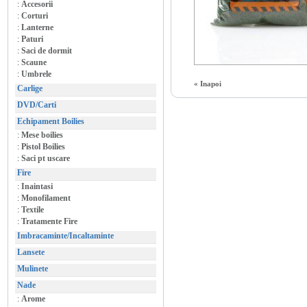
:
Accesorii
:
Corturi
:
Lanterne
:
Paturi
:
Saci de dormit
:
Scaune
:
Umbrele
« Inapoi
Carlige
DVD/Carti
Echipament Boilies
:
Mese boilies
:
Pistol Boilies
:
Saci pt uscare
Fire
:
Inaintasi
:
Monofilament
:
Textile
:
Tratamente Fire
Imbracaminte/Incaltaminte
Lansete
Mulinete
Nade
:
Arome