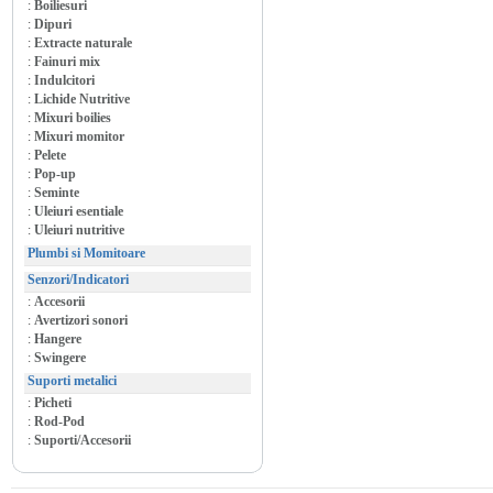
:
Boiliesuri
:
Dipuri
:
Extracte naturale
:
Fainuri mix
:
Indulcitori
:
Lichide Nutritive
:
Mixuri boilies
:
Mixuri momitor
:
Pelete
:
Pop-up
:
Seminte
:
Uleiuri esentiale
:
Uleiuri nutritive
Plumbi si Momitoare
Senzori/Indicatori
:
Accesorii
:
Avertizori sonori
:
Hangere
:
Swingere
Suporti metalici
:
Picheti
:
Rod-Pod
:
Suporti/Accesorii