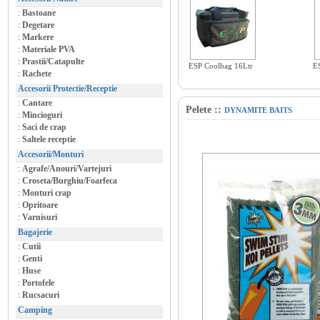
:
Bastoane
:
Degetare
:
Markere
:
Materiale PVA
:
Prastii/Catapulte
ESP Coolbag 16Ltr
E
:
Rachete
Accesorii Protectie/Receptie
:
Cantare
Pelete
::
DYNAMITE BAITS
:
Mincioguri
:
Saci de crap
:
Saltele receptie
Accesorii/Monturi
:
Agrafe/Anouri/Vartejuri
:
Croseta/Burghiu/Foarfeca
:
Monturi crap
:
Opritoare
:
Varnisuri
Bagajerie
:
Cutii
:
Genti
:
Huse
:
Portofele
:
Rucsacuri
Camping