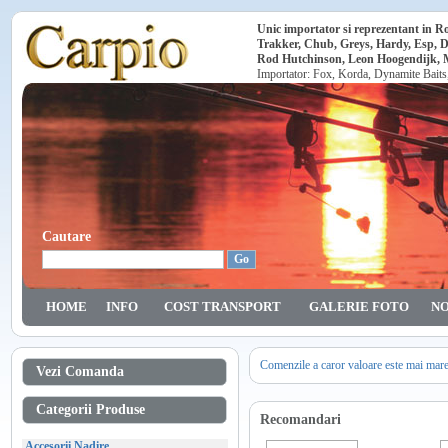
Unic importator si reprezentant in 
Trakker, Chub, Greys, Hardy, Esp, 
Rod Hutchinson, Leon Hoogendijk, Ma
Importator: Fox, Korda, Dynamite Baits
Cautare
HOME
INFO
COST TRANSPORT
GALERIE FOTO
NO
Comenzile a caror valoare este mai mar
Vezi Comanda
Categorii Produse
Recomandari
Accesorii Nadire