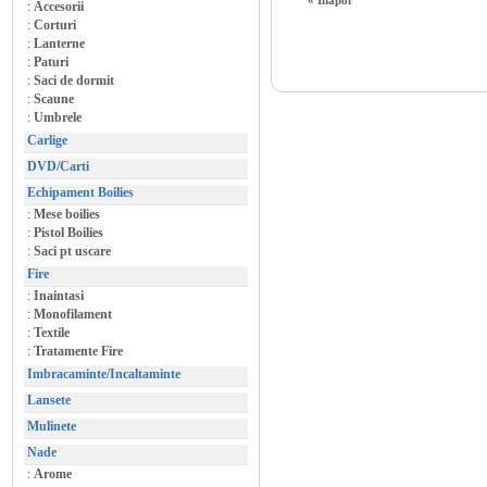
« Inapoi
:
Accesorii
:
Corturi
:
Lanterne
:
Paturi
:
Saci de dormit
:
Scaune
:
Umbrele
Carlige
DVD/Carti
Echipament Boilies
:
Mese boilies
:
Pistol Boilies
:
Saci pt uscare
Fire
:
Inaintasi
:
Monofilament
:
Textile
:
Tratamente Fire
Imbracaminte/Incaltaminte
Lansete
Mulinete
Nade
:
Arome