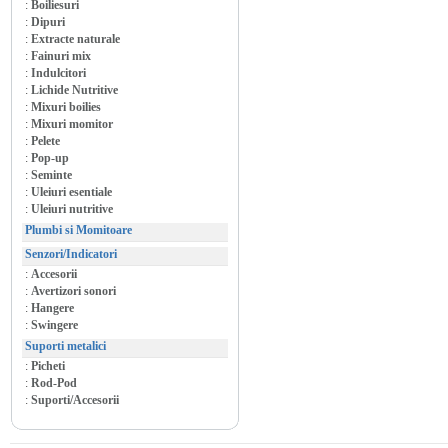
:
Boiliesuri
:
Dipuri
:
Extracte naturale
:
Fainuri mix
:
Indulcitori
:
Lichide Nutritive
:
Mixuri boilies
:
Mixuri momitor
:
Pelete
:
Pop-up
:
Seminte
:
Uleiuri esentiale
:
Uleiuri nutritive
Plumbi si Momitoare
Senzori/Indicatori
:
Accesorii
:
Avertizori sonori
:
Hangere
:
Swingere
Suporti metalici
:
Picheti
:
Rod-Pod
:
Suporti/Accesorii