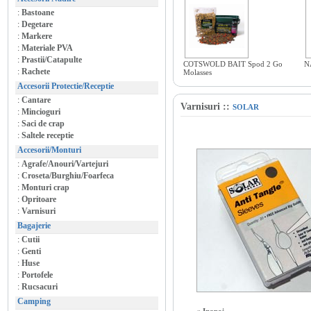
:
Bastoane
:
Degetare
:
Markere
:
Materiale PVA
:
Prastii/Catapulte
COTSWOLD BAIT Spod 2 Go
N
:
Rachete
Molasses
Accesorii Protectie/Receptie
:
Cantare
Varnisuri
::
SOLAR
:
Mincioguri
:
Saci de crap
:
Saltele receptie
Accesorii/Monturi
:
Agrafe/Anouri/Vartejuri
:
Croseta/Burghiu/Foarfeca
:
Monturi crap
:
Opritoare
:
Varnisuri
Bagajerie
:
Cutii
:
Genti
:
Huse
:
Portofele
:
Rucsacuri
Camping